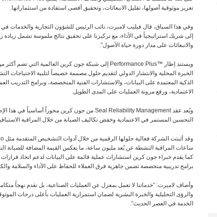
تعزيز
موثوقية
أصولها،
تقليل
الانبعاثات،
وتحقيق
أقصى
استفادة
من
استثماراتها
.
وفي
هذا
السياق،
قال
فيليب
لامبرت،
نائب
الرئيس
للشؤون
التجارية
والخدمات
في
إلى
شريك
استراتيجياً
في
الأداء،
مع
تركيزنا
على
تحقيق
نتائج
ملموسة
تشمل
زيادة
ز
والانبعاثات
على
مدار
دورة
حياة
الأصول
.”
ويستند
إطار
Performance Plus™
إلى
شبكة
جون
كرين
العالمية
التي
تضم
أكثر
من
الخبرة
المحلية
والانتشار
الدولي
لتقديم
حلول
مصممة
خصيصاً
لتلبية
الاحتياجات
التش
الذكية
المعتمدة
على
البيانات،
والاستشارات
الفنية
المتخصصة،
وبرامج
التدريب
العم
الاعتمادية،
ورفع
مرونة
العمليات
على
المدى
الطويل
.
Ar
ويُعد
عقد
Seal Reliability Management
من
جون
كرين
محوراً
أساسياً
في
هذا
الإط
التحسين
المستمر
في
الاعتمادية
وخفض
تكاليف
الصيانة
من
خلال
المراقبة
الاستباقي
وقد
أثبتت
الشركة
فعالية
حلولها
الرقمية
من
خلال
أدوات
التشخيص
المتقدمة
مثل
bo
ساعات
المراقبة
النشطة
عن
بُعد
مليون
ساعة،
ما
يعكس
القيمة
المضافة
للصيانة
الت
كما
يقدم
خبراء
جون
كرين
استشارات
عملية
قائمة
على
البيانات
لدعم
اتخاذ
قرارات
برامج
تدريبية
متخصصة
تضمن
جاهزية
فرق
العملاء
للحفاظ
على
الأداء
والسلامة
والك
وأضاف
لامبرت
: “
خدماتنا
لا
تعمل
بمعزل
عن
العمليات
الصناعية،
بل
نقدم
نهجاً
متكاملا
والرؤى
التحليلية
والخبرة
البشرية
لضمان
استمرارية
العمليات
بأعلى
درجات
الموثوق
الخدمة
في
العصر
الحديث
“.