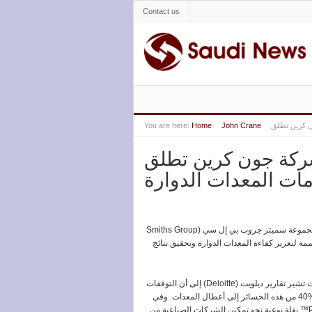
Contact us
You are here:
Home
John Crane
 جون كرين تطلق Performance Plus™ معلنة بداية
مات المعدات الدوارة
جموعة
سميثز
جروب
بي إل سي
(
Smiths Group
ممة
لتعزيز
كفاءة
المعدات
الدوارة
وتحقيق
نتائج
تشير
تقارير
ديلويت (
Deloitte
)
إلى
أن
التوقفات
من
هذه
الخسائر
إلى
أعطال
المعدات
.
وفي
™
نقلة
نوعية
نحو
تمكين
الشركات
الصناعية
من