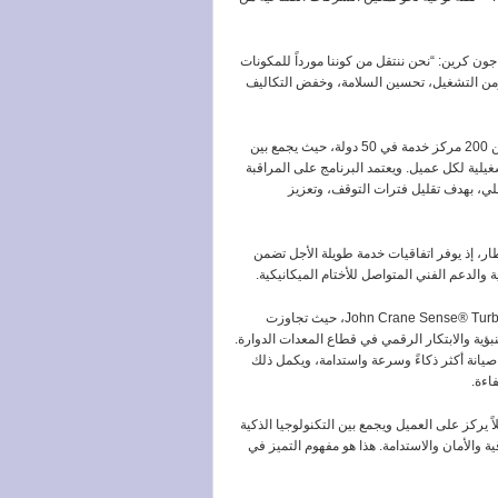
جون
كرين
: “
نحن
ننتقل
من
كوننا
مورداً
للمكونات
من
التشغيل،
تحسين
السلامة،
وخفض
التكاليف
200
مركز
خدمة
في
50
دولة،
حيث
يجمع
بين
غيلية
لكل
عميل
.
ويعتمد
البرنامج
على
المراقبة
لي،
بهدف
تقليل
فترات
التوقف،
وتعزيز
ار،
إذ
يوفر
اتفاقيات
خدمة
طويلة
الأجل
تضمن
ة
والدعم
الفني
المتواصل
للأختام
الميكانيكية
.
John Crane Sense® Tur
،
حيث
تجاوزت
نبؤية
والابتكار
الرقمي
في
قطاع
المعدات
الدوارة
.
صيانة
أكثر
ذكاءً
وسرعة
واستدامة،
ويكمل
ذلك
فاءة
.
ً
يركز
على
العميل
ويجمع
بين
التكنولوجيا
الذكية
ية
والأمان
والاستدامة
.
هذا
هو
مفهوم
التميز
في