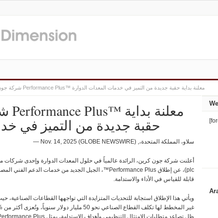
شركة جون كرين تطلق Performance Plus™ معلنة بداية حقبة جديدة من التميز في خدمات المعدات الدوارة
We
شركة
حقبة جديدة من التميز في خد
[fo
سلاو، المملكة المتحدة،, Nov. 14, 2025 (GLOBE NEWSWIRE) —
أعلنت
شركة
جون
كرين،
الرائدة
عالمياً
في
حلول
المعدات
الدوارة
وإحدى
شركات
م
plc
)
،
عن
إطلاق
Performance Plus
™
،
الجيل
الجديد
من
خدمات
الدعم
الفني
المص
قابلة
للقياس
في
الأداء
والاستدامة
.
ويأتي
هذا
الإطلاق
استجابة
للتحديات
المتزايدة
التي
تواجهها
القطاعات
الصناعية،
حيث
غير
المخطط
لها
تكلف
القطاع
الصناعي
نحو
50
مليار
دولار
سنوياً،
وتُعزى
أكثر
من
40%
ظل
تصاعد
متطلبات
الامتثال
التنظيمي
وأهداف
الاستدامة،
يمثل
Performance Plus